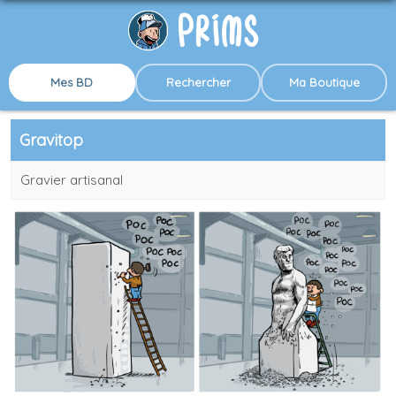
Mes BD
Rechercher
Ma Boutique
Gravitop
Gravier artisanal