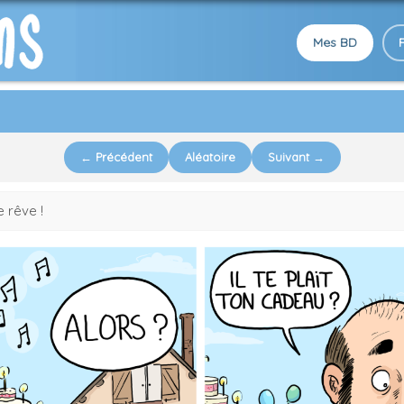
Mes BD
← Précédent
Aléatoire
Suivant →
 rêve !