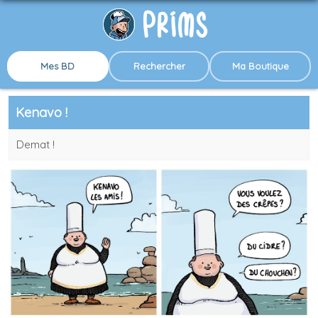
Mes BD
Rechercher
Ma Boutique
Kenavo !
Demat !