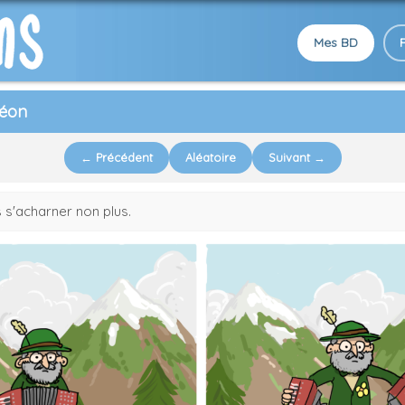
Mes BD
déon
← Précédent
Aléatoire
Suivant →
s s'acharner non plus.