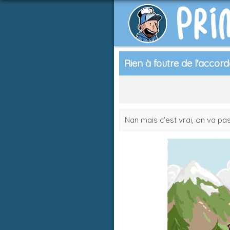
Rien à foutre de l'accor
Nan mais c'est vrai, on va pa