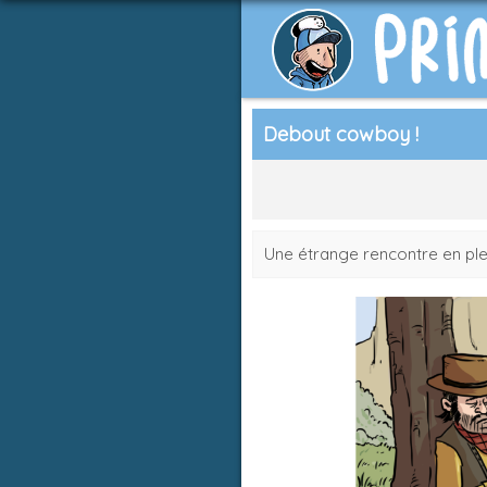
Debout cowboy !
Une étrange rencontre en ple